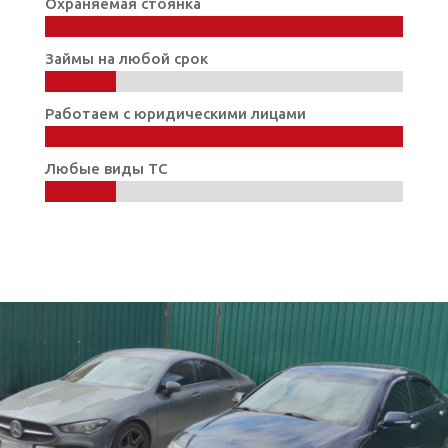
Охраняемая стоянка
100%
100%
Займы на любой срок
20%
20%
Работаем с юридическими лицами
100%
100%
Любые виды ТС
20%
20%