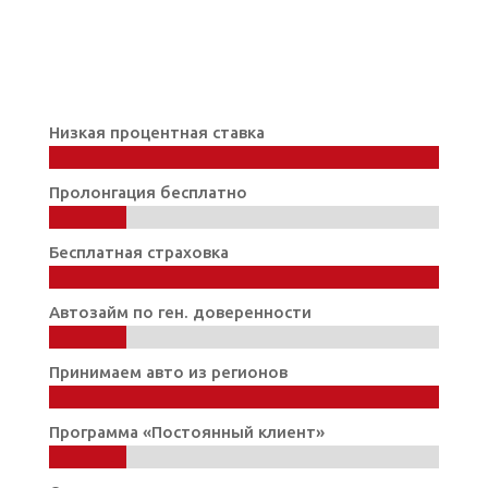
Низкая процентная ставка
100%
100%
Пролонгация бесплатно
20%
20%
Бесплатная страховка
100%
100%
Автозайм по ген. доверенности
20%
20%
Принимаем авто из регионов
100%
100%
Программа «Постоянный клиент»
20%
20%