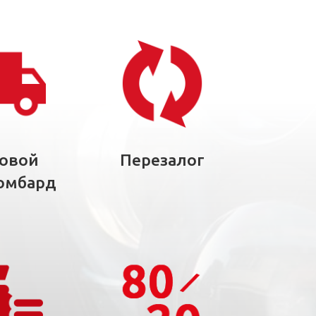
зовой
Перезалог
омбард