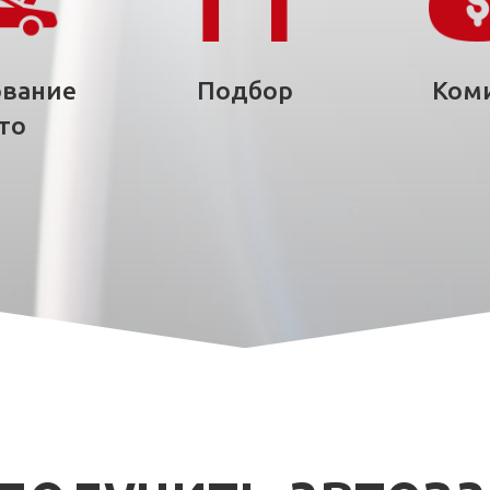
ование
Подбор
Ком
то