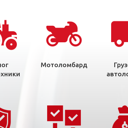
лог
Мотоломбард
Гру
ехники
автол