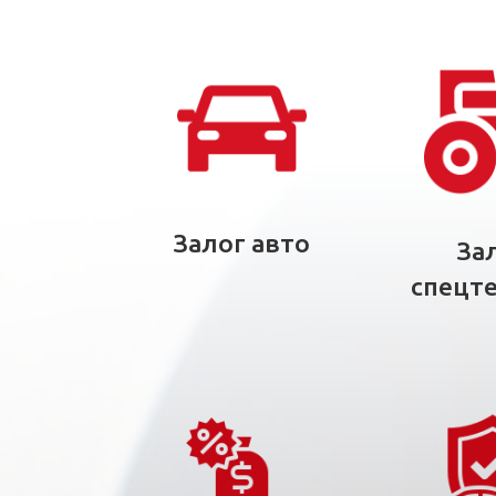
Залог авто
За
спецт