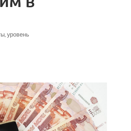
йм в
ты, уровень