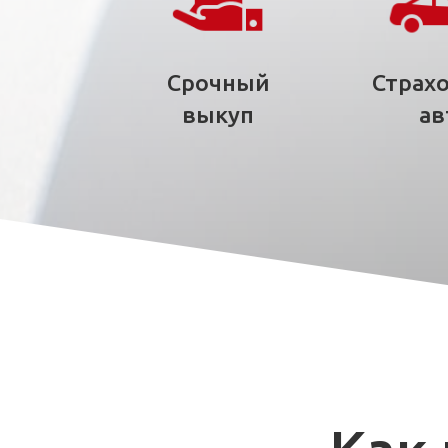
Срочный
Страх
выкуп
ав