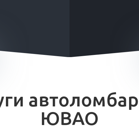
уги автоломбар
ЮВАО