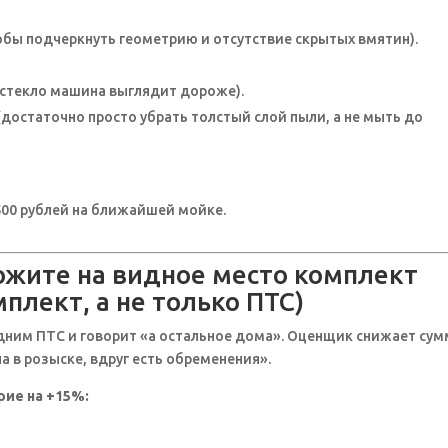
обы подчеркнуть геометрию и отсутствие скрытых вмятин).
е стекло машина выглядит дороже).
достаточно просто убрать толстый слой пыли, а не мыть до
 500 рублей на ближайшей мойке.
ожите на видное место комплект
плект, а не только ПТС)
дним ПТС и говорит «а остальное дома». Оценщик снижает сум
а в розыске, вдруг есть обременения».
рие на +15%: