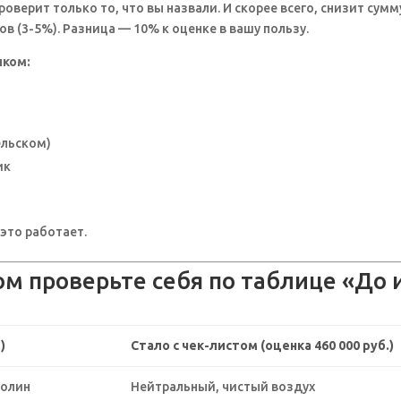
оверит только то, что вы назвали. И скорее всего, снизит сумм
в (3-5%). Разница — 10% к оценке в вашу пользу.
иком:
ельском)
ик
 это работает.
ом проверьте себя по таблице «До 
)
Стало с чек-листом (оценка 460 000 руб.)
ролин
Нейтральный, чистый воздух