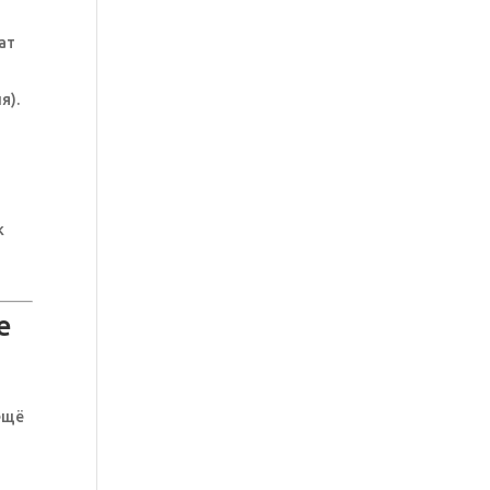
ат
я).
.
к
е
ещё