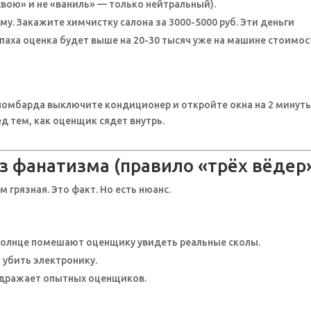
вою» и не «ваниль» — только нейтральный).
у. Закажите химчистку салона за 3000-5000 руб. Эти деньги
апаха оценка будет выше на 20-30 тысяч уже на машине стоимо
ломбарда выключите кондиционер и откройте окна на 2 минуты
д тем, как оценщик сядет внутрь.
ез фанатизма (правило «трёх вёдер
 грязная. Это факт. Но есть нюанс.
 солнце помешают оценщику увидеть реальные сколы.
убить электронику.
аздражает опытных оценщиков.