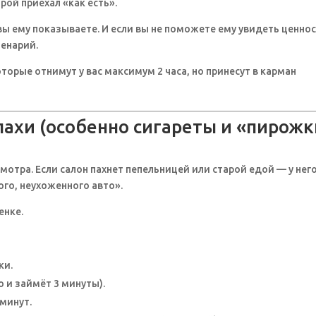
рой приехал «как есть».
 вы ему показываете. И если вы не поможете ему увидеть ценно
ценарий.
торые отнимут у вас максимум 2 часа, но принесут в карман
пахи (особенно сигареты и «пирожк
отра. Если салон пахнет пепельницей или старой едой — у нег
го, неухоженного авто».
енке.
ки.
 и займёт 3 минуты).
 минут.