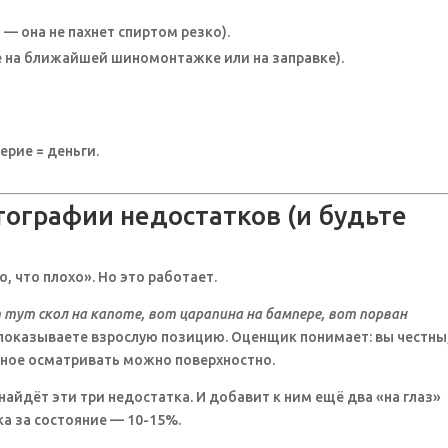
— она не пахнет спиртом резко).
те на ближайшей шиномонтажке или на заправке).
ерие = деньги.
тографии недостатков (и будьте
, что плохо». Но это работает.
 тут скол на капоте, вот царапина на бампере, вот порван
показываете взрослую позицию. Оценщик понимает: вы честны,
льное осматривать можно поверхностно.
айдёт эти три недостатка. И добавит к ним ещё два «на глаз»
ка за состояние — 10-15%.