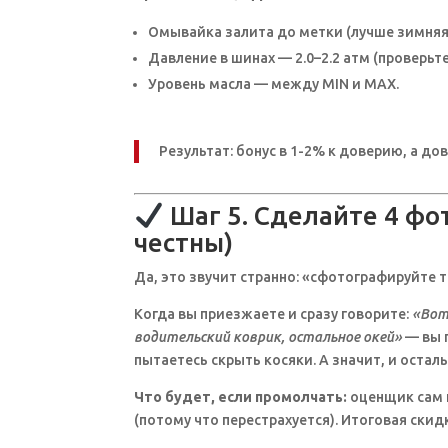
Омывайка залита до метки (лучше зимняя 
Давление в шинах — 2.0–2.2 атм (проверь
Уровень масла — между MIN и MAX.
Результат: бонус в 1-2% к доверию, а дов
Шаг 5. Сделайте 4 фо
честны)
Да, это звучит странно: «сфотографируйте то
Когда вы приезжаете и сразу говорите:
«Вот
водительский коврик, остальное окей»
— вы 
пытаетесь скрыть косяки. А значит, и оста
Что будет, если промолчать:
оценщик сам н
(потому что перестрахуется). Итоговая скид