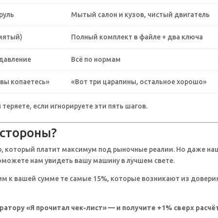
руль
Мытый салон и кузов, чистый двигатель
мятый)
Полный комплект в файле + два ключа
 давление
Всё по нормам
 вы копаетесь»
«Вот три царапины, остальное хорошо»
 теряете, если игнорируете эти пять шагов.
 стороны?
, который платит максимум под рыночные реалии. Но даже на
оможете нам увидеть вашу машину в лучшем свете.
м к вашей сумме те самые 15%, которые возникают из довери
ратору «Я прочитал чек-лист» — и получите +1% сверх расчё