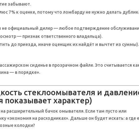
огие забывают.
плюс 7% к оценке, потому что ломбарду не нужно делать дублик
ли не официальный дилер — любое подтверждение обслуживани
осмотр — признак ответственного владельца).
ить до приезда, иначе оценщик их найдёт и вычтет из суммы)
ассажирском сиденье в прозрачном файле. Это считывается ка
ина — в порядке».
дкость стеклоомывателя и давлени
я показывает характер)
 на расширительный бачок омывателя. Если там пусто или
ку «экономия на расходниках». Дальше он будет искать: а где 
мозные колодки?