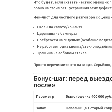
Что будет, если сказать честно:
оценщик пр
ровно на стоимость устранения этих дефекто
Чек-лист для честного разговора с оценщ
Сколы на капоте/крыльях
Царапины на бамперах
Потёртости на сиденьях (особенно водит
Не работает одна кнопка/стеклоподъёмн
Трещина на лобовом стекле
Просто перечислите это на входе. Серьёзно,
Бонус-шаг: перед выезд
после»
Параметр
Было (оценка 400 000 руб.
Запах
Пепельница + старый ков