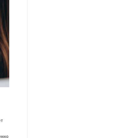
ет
енно