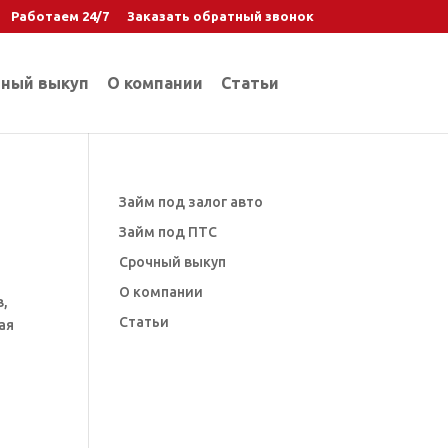
Работаем 24/7
Заказать обратный звонок
ный выкуп
О компании
Статьи
Займ под залог авто
Займ под ПТС
Срочный выкуп
О компании
в,
Статьи
ая
т