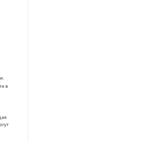
и.
ти в
щая
огут