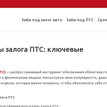
Займ под залог авто
Займ под ПТС
Сроч
ы залога ПТС: ключевые
ПТС)
— распространенный инструмент обеспечения обязательст
и физическими лицами. Несмотря на свою популярность, данн
 и риски, которые важно понимать, чтобы обезопасить себя о
лога ПТС
ществления процедуры залога ПТС: