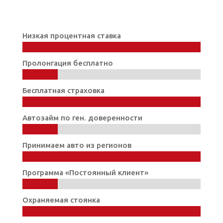
Низкая процентная ставка
100%
100%
Пролонгация бесплатно
20%
20%
Бесплатная страховка
100%
100%
Автозайм по ген. доверенности
20%
20%
Принимаем авто из регионов
100%
100%
Программа «Постоянный клиент»
20%
20%
Охраняемая стоянка
100%
100%