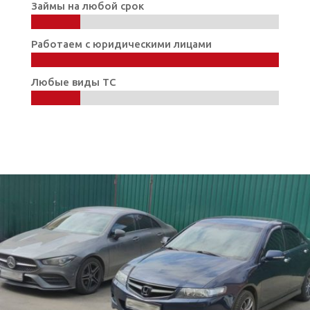
Займы на любой срок
20%
20%
Работаем с юридическими лицами
100%
100%
Любые виды ТС
20%
20%